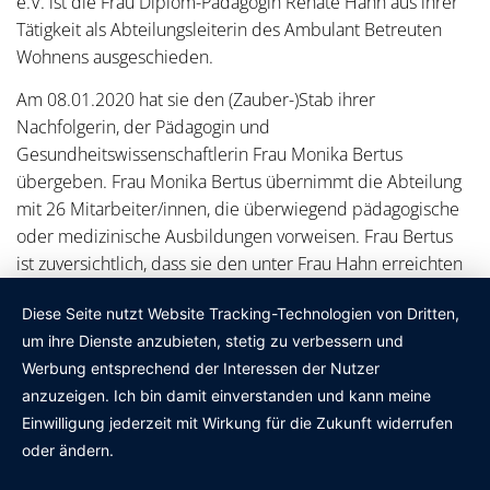
e.V. ist die Frau Diplom-Pädagogin Renate Hahn aus ihrer
Tätigkeit als Abteilungsleiterin des Ambulant Betreuten
Wohnens ausgeschieden.
Am 08.01.2020 hat sie den (Zauber-)Stab ihrer
Nachfolgerin, der Pädagogin und
Gesundheitswissenschaftlerin Frau Monika Bertus
übergeben. Frau Monika Bertus übernimmt die Abteilung
mit 26 Mitarbeiter/innen, die überwiegend pädagogische
oder medizinische Ausbildungen vorweisen. Frau Bertus
ist zuversichtlich, dass sie den unter Frau Hahn erreichten
hohen Qualitätsstandard halten und weiterentwickeln
Diese Seite nutzt Website Tracking-Technologien von Dritten,
kann.
um ihre Dienste anzubieten, stetig zu verbessern und
Der Vorstand, Frau Carrozzo und Herr Fuhrmann,
Werbung entsprechend der Interessen der Nutzer
verabschiedeten Frau Hahn mit den besten Wünschen für
anzuzeigen. Ich bin damit einverstanden und kann meine
einen guten Ruhestand und wünschen Frau Bertus viel
Einwilligung jederzeit mit Wirkung für die Zukunft widerrufen
Erfolg für Ihre neuen Aufgaben.
oder ändern.