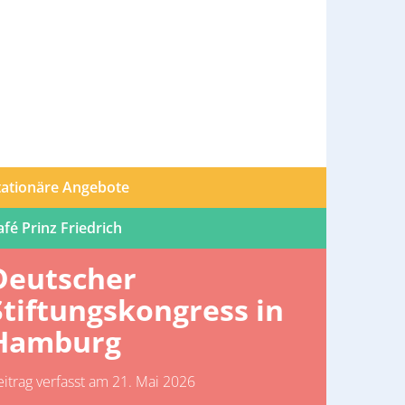
tationäre Angebote
afé Prinz Friedrich
Deutscher
Stiftungskongress in
Hamburg
eitrag verfasst am 21. Mai 2026