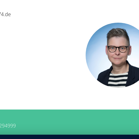
b74.de
8294999