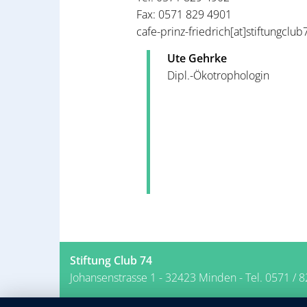
Fax: 0571 829 4901
cafe-prinz-friedrich[at]stiftungclu
Ute Gehrke
Dipl.-Ökotrophologin
Stiftung Club 74
Johansenstrasse 1 - 32423 Minden - Tel. 0571 / 