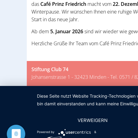
das
Café Prinz Friedrich
macht vom
22. Dezem
Winterpause. Wir wünschen Ihnen eine ruhige We
Start in das neue Jahr.
Ab dem
5. Januar 2026
sind wir wieder wie gewo
Herzliche Grüße Ihr Team vom Café Prinz Friedri
Stiftung Club 74
Johansenstrasse 1 - 32423 Minden - Tel. 0571 / 
Diese Seite nutzt Website Tracking-Technologien 
bin damit einverstanden und kann meine Einwilligu
VERWEIGERN
Powered by
&