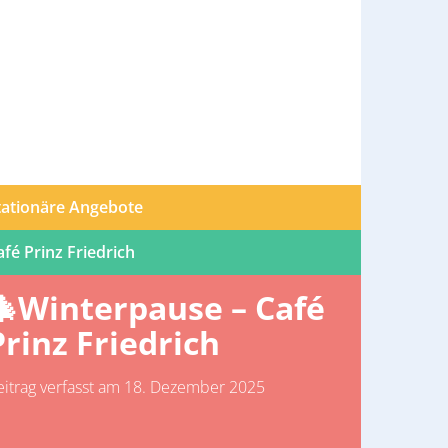
tationäre Angebote
afé Prinz Friedrich
🎄Winterpause – Café
Prinz Friedrich
eitrag verfasst am 18. Dezember 2025